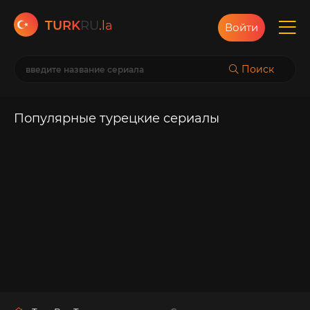
TURK
RU
.la
Войти
Поиск
Популярные турецкие сериалы