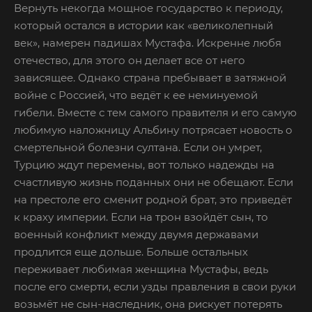
Вернуть некогда мощное государство к периоду,
который остался в истории как «великолепный
век», намерен падишах Мустафа. Искренне любя
отечество, для этого он делает все от него
зависящее. Однако страна пребывает в затяжной
войне с Россией, что ведёт к ее неминуемой
гибели. Вместе с тем самого правителя и его самую
любимую наложницу Альбину потрясает новость о
смертельной болезни султана. Если он умрет,
Турцию ждут перемены, вот только надежды на
счастливую жизнь поданных они не обещают. Если
на престоле его сменит родной брат, это приведёт
к краху империи. Если на трон взойдёт сын, то
военный конфликт между двумя державами
продлится еще дольше. Больше остальных
переживает любимая женщина Мустафы, ведь
после его смерти, если узды правления в свои руки
возьмёт не сын-наследник, она рискует потерять