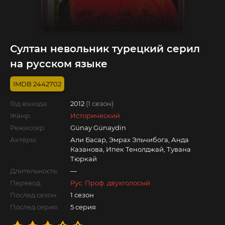
Султан невольник турецкий серил
на русском языке
2442702
Год выхода:
2012
(1 сезон)
Жанр:
Исторический
Режиссер:
Günay Günaydin
Актёры:
Али Басар, Эмрах Эльчибога, Анда
Казанова, Ипек Тенолджай, Тувана
Тюркай
Длительность:
—
Перевод:
Рус. Проф. двухголосый
Послед.сезон:
1 сезон
Послед.серия:
5 серия