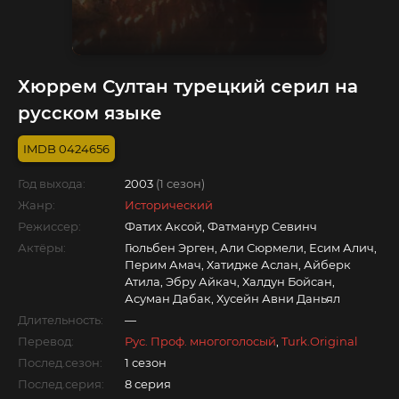
Хюррем Султан турецкий серил на
русском языке
0424656
Год выхода:
2003
(1 сезон)
Жанр:
Исторический
Режиссер:
Фатих Аксой, Фатманур Севинч
Актёры:
Гюльбен Эрген, Али Сюрмели, Есим Алич,
Перим Амач, Хатидже Аслан, Айберк
Атила, Эбру Айкач, Халдун Бойсан,
Асуман Дабак, Хусейн Авни Даньял
Длительность:
—
Перевод:
Рус. Проф. многоголосый
,
Turk.Original
Послед.сезон:
1 сезон
Послед.серия:
8 серия