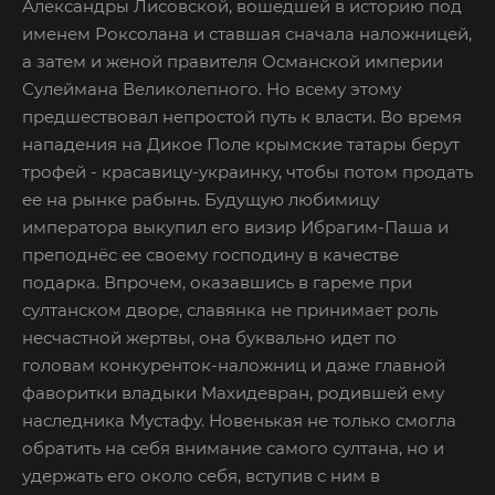
Александры Лисовской, вошедшей в историю под
именем Роксолана и ставшая сначала наложницей,
а затем и женой правителя Османской империи
Сулеймана Великолепного. Но всему этому
предшествовал непростой путь к власти. Во время
нападения на Дикое Поле крымские татары берут
трофей - красавицу-украинку, чтобы потом продать
ее на рынке рабынь. Будущую любимицу
императора выкупил его визир Ибрагим-Паша и
преподнёс ее своему господину в качестве
подарка. Впрочем, оказавшись в гареме при
султанском дворе, славянка не принимает роль
несчастной жертвы, она буквально идет по
головам конкуренток-наложниц и даже главной
фаворитки владыки Махидевран, родившей ему
наследника Мустафу. Новенькая не только смогла
обратить на себя внимание самого султана, но и
удержать его около себя, вступив с ним в