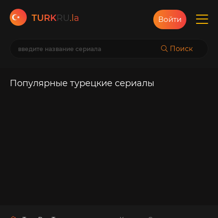
TURK
RU
.la
Войти
Поиск
Популярные турецкие сериалы