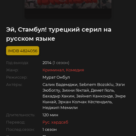
Эй, Стамбул! турецкий серил на
русском языке
4824056
Год выхода:
2014
(1 сезон)
Жанр:
Криминал, Комедия
Режиссер:
Мурат Онбул
Актёры:
Салих Бадемджи, Sebnem Bozoklu, Эзги
Эюбоглу, Зихни Гёктай, Демет Гюль,
Бахадыр Хаким, Зейнеп Канконде, Эмре
Кынай, Эркан Колчак Кёстендиль,
Неджип Мемили
Длительность:
120 мин
Перевод:
Рус. хардсаб
Послед.сезон:
1 сезон