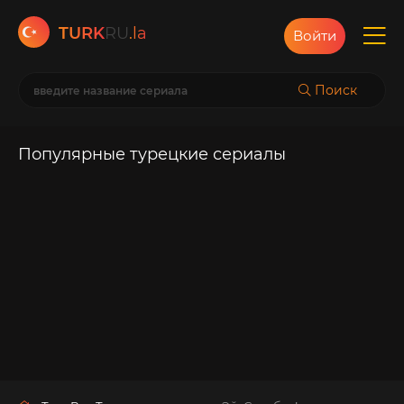
TURK
RU
.la
Войти
Поиск
Популярные турецкие сериалы