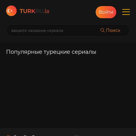
TURK
RU
.la
Войти
Поиск
Популярные турецкие сериалы