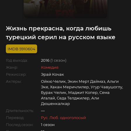
Жизнь прекрасна, когда любишь
турецкий серил на русском языке
5910604
Год выхода:
2016
(1 сезон)
Жанр:
Комедия
Режиссер:
Эрай Кочак
Актёры:
Ойкю Челик, Экин Мерт Даймаз, Альги
Эке, Хакан Меричлилер, Угур Чавушоглу,
Бурак Челик, Маджит Копер, Сема
Аталай, Седа Телджилер, Али
Дюшенкалкар
Длительность:
—
Перевод:
Рус. Люб. одноголосый
Послед.сезон:
1 сезон