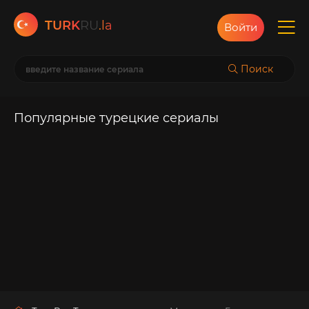
TURK
RU
.la
Войти
Поиск
Популярные турецкие сериалы