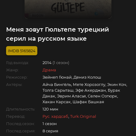
Меня зовут Гюльтепе турецкий
серил на русском языке
5165824
Год выхода:
2014
(1 сезон)
Жанр:
Драма
Режиссер:
Зейнеп Гюнай, Дениз Колош
Актёры:
Айча Бингёль, Мете Хорозоглу, Экин Коч,
Толга Сарыташ, Эфе Акерджан, Бурак
Дакак, Эврим Аласья, Селен Озтюрк,
Хакан Карсак, Шафак Башкая
Длительность:
120 мин
Перевод:
Рус. хардсаб
,
Turk.Original
Послед.сезон:
1 сезон
Послед.серия:
8 серия