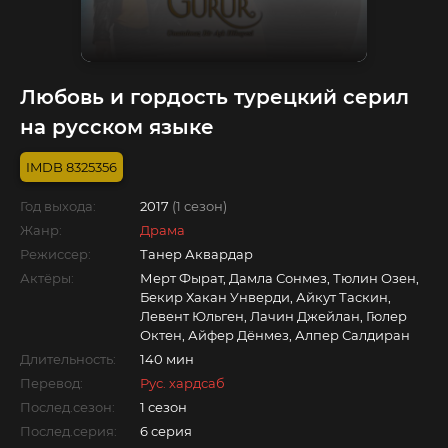
Любовь и гордость турецкий серил
на русском языке
8325356
Год выхода:
2017
(1 сезон)
Жанр:
Драма
Режиссер:
Танер Аквардар
Актёры:
Мерт Фырат, Дамла Сонмез, Тюлин Озен,
Бекир Хакан Унверди, Айкут Таскин,
Левент Юльген, Лачин Джейлан, Гюлер
Октен, Айфер Дёнмез, Алпер Салдиран
Длительность:
140 мин
Перевод:
Рус. хардсаб
Послед.сезон:
1 сезон
Послед.серия:
6 серия