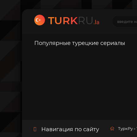
TURK
RU
.la
Популярные турецкие сериалы
Навигация по сайту
ТуркРу
»