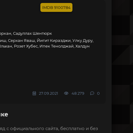
л
9100784
юркан, Садуллах Шентюрк
иш, Серхан Яваш, Йигит Киразджи, Улку Дуру,
льхан, Розет Хубес, Ипек Тенолджай, Халдун
27.09.2021
48 279
0
ыке
яд с официального сайта, бесплатно и без