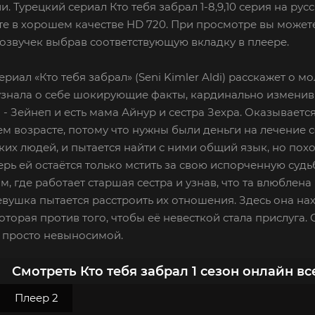
и. Турецкий сериал Кто тебя забрал 1-8,9,10 серия на рус
е в хорошем качестве HD 720. При просмотре вы можете
озвучек выбрав соответствующую вкладку в плеере.
ериал «Кто тебя забрал» (Seni Kimler Aldi) расскажет о 
узнала о себе шокирующие факты, кардинально изменивш
 - Зейнеп и есть мама Айнур и сестра Зехра. Оказываетс
ем возрасте, потому что нужны были деньги на лечение с
ких людей, и пытается найти с ними общий язык, но похо
ерь ей остаётся только мстить за свою испорченную судьб
м, где работает старшая сестра и узнав, что та влюблена
вушка пытается расстроить их отношения. Здесь она нах
оторая против того, чтобы её невесткой стала прислуга
 просто невыносимой.
Смотреть Кто тебя забрал 1 сезон онлайн в
Плеер 2