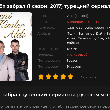
бя забрал (1 сезон, 2017) турецкий сериа
Год выхода:
2017
(1 сезон)
Жанр:
Мелодрама, Драма
Режиссер:
Ozan Uzunoglu, Левент Т
Актёры:
Фулия Зенгинер, Дуйгу Ет
Ахмет Сарачоглу, Фунда И
Бойсан
Длительность:
120 мин
Перевод:
Рус. хардсаб
Послед.сезон:
1 сезон
Послед.серия:
10 серия
14
голосов
я забрал турецкий сериал на русском яз
отреть на этой странице Кто тебя забрал все серии подр