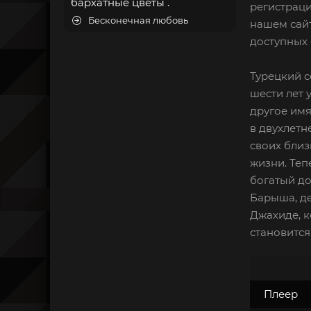
бархатные цветы .
регистраци
Бесконечная любовь
нашем сайт
доступных 
Турецкий с
шести лет 
другое имя
в двухлетн
своих близ
жизни. Теп
богатый до
Барыша, де
Джахиде, к
становится
Плеер