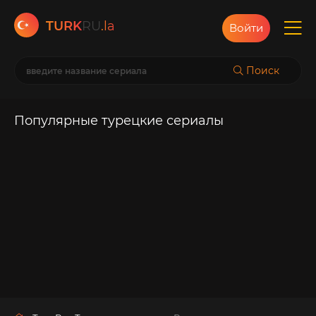
TURK
RU
.la
Войти
Поиск
Популярные турецкие сериалы