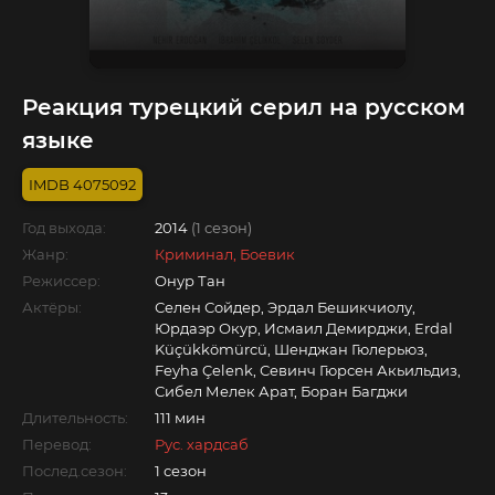
Реакция турецкий серил на русском
языке
4075092
Год выхода:
2014
(1 сезон)
Жанр:
Криминал, Боевик
Режиссер:
Онур Тан
Актёры:
Селен Сойдер, Эрдал Бешикчиолу,
Юрдаэр Окур, Исмаил Демирджи, Erdal
Küçükkömürcü, Шенджан Гюлерьюз,
Feyha Çelenk, Севинч Гюрсен Акьильдиз,
Сибел Мелек Арат, Боран Багджи
Длительность:
111 мин
Перевод:
Рус. хардсаб
Послед.сезон:
1 сезон