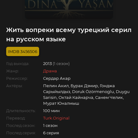
Жить вопреки всему турецкий серил
на русском языке
3456506
Год выхода:
2013
(1 сезон)
Жанр:
Драма
Режиссер:
Сердар Акар
Актёры:
Пелин Акил, Бурак Дэмир, Гонджа
Сарыйылдыз, Doruk Özörmenoglu, Duygu
Sarisin, Октай Кайнарча, Санем Челик,
Мурат Юналмыш
Длительность:
100 мин
Перевод:
Turk.Original
Послед.сезон:
1 сезон
Послед.серия:
6 серия