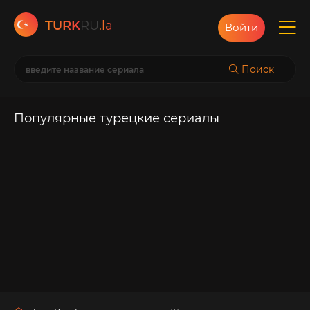
TURK
RU
.la
Войти
Поиск
Популярные турецкие сериалы