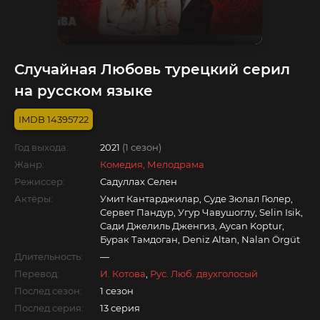
Случайная Любовь турецкий серил
на русском языке
14395722
Год выхода:
2021
(1 сезон)
Жанр:
Комедия, Мелодрама
Режиссер:
Садуллах Селен
Актёры:
Умит Кантарджилар, Суде Зюлал Гюлер,
Сервет Пандур, Угур Чавушоглу, Selin Isik,
Сади Джелиль Дженгиз, Aycan Koptur,
Бурак Тамдоган, Deniz Altan, Nalan Örgüt
Длительность:
—
Перевод:
И. Котова
,
Рус. Люб. двухголосый
Послед.сезон:
1 сезон
Послед.серия:
13 серия