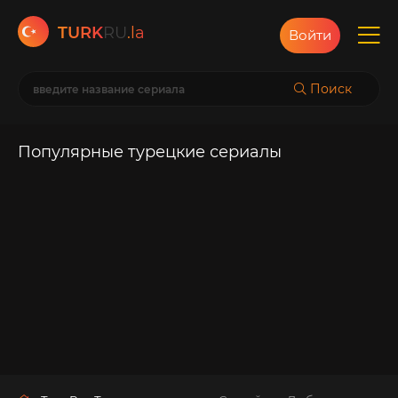
TURK
RU
.la
Войти
Поиск
Популярные турецкие сериалы