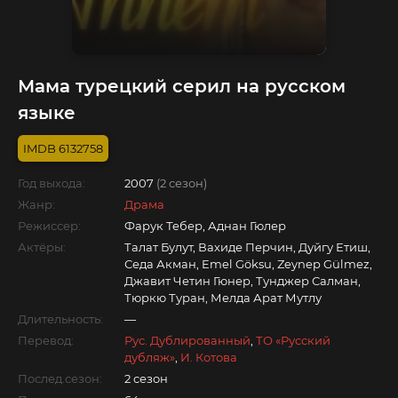
Мама турецкий серил на русском
языке
6132758
Год выхода:
2007
(2 сезон)
Жанр:
Драма
Режиссер:
Фарук Тебер, Аднан Гюлер
Актёры:
Талат Булут, Вахиде Перчин, Дуйгу Етиш,
Седа Акман, Emel Göksu, Zeynep Gülmez,
Джавит Четин Гюнер, Тунджер Салман,
Тюркю Туран, Мелда Арат Мутлу
Длительность:
—
Перевод:
Рус. Дублированный
,
ТО «Русский
дубляж»
,
И. Котова
Послед.сезон:
2 сезон