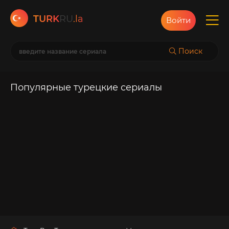
TURK
RU
.la
Войти
Поиск
Популярные турецкие сериалы