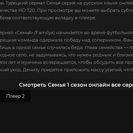
и. Турецкий сериал Семья серия на русском языке онлай
честве HD 720. При просмотре вы можете выбрать субт
брав соответствующую вкладку в плеере.
ериал «Семья» (Familya) начинается во время футбольно
урецкая команда одержала победу над соперником. Фан
ишь в одной семье случилась беда: глава семейства — 
родное село, не задумываясь, что нужен родным и близ
ти лет и мужчина возвращается, чтобы обсудить все п
кий уход. Денизу придется приложить массу усилий, что
Смотреть Семья 1 сезон онлайн все се
Плеер 2