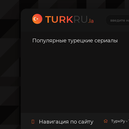
TURK
RU
.la
Популярные турецкие сериалы
Навигация по сайту
ТуркРу
»