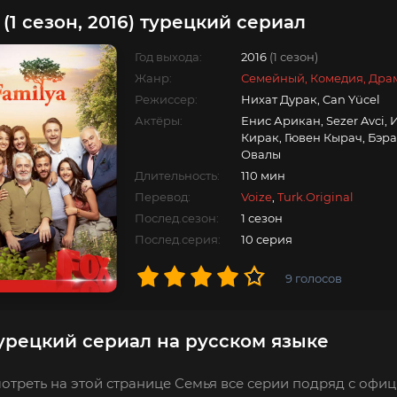
(1 сезон, 2016) турецкий сериал
Год выхода:
2016
(1 сезон)
Жанр:
Семейный, Комедия, Дра
Режиссер:
Нихат Дурак, Can Yücel
Актёры:
Енис Арикан, Sezer Avci, 
Кирак, Гювен Кырач, Бэр
Овалы
Длительность:
110 мин
Перевод:
Voize
,
Turk.Original
Послед.сезон:
1 сезон
Послед.серия:
10 серия
9
голосов
урецкий сериал на русском языке
отреть на этой странице Семья все серии подряд с офиц