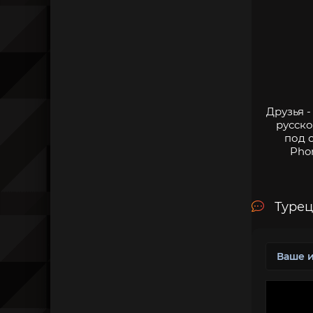
Друзья 
русско
под 
Pho
Турец