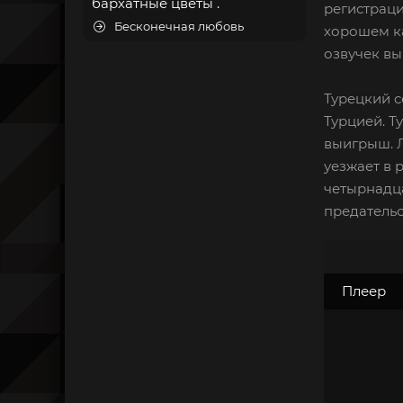
бархатные цветы .
регистраци
Бесконечная любовь
хорошем ка
озвучек вы
Турецкий с
Турцией. Т
выигрыш. Л
уезжает в 
четырнадца
предательс
Плеер