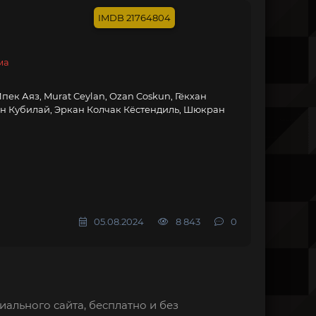
21764804
ма
Ипек Аяз, Murat Ceylan, Ozan Coskun, Гёкхан
ан Кубилай, Эркан Колчак Кёстендиль, Шюкран
05.08.2024
8 843
0
иального сайта, бесплатно и без