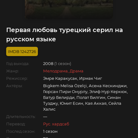
Первая любовь турецкий серил на
русском языке
1242726
Год выхода:
2008
(1 сезон)
Жанр:
Мелодрама, Драма
Режиссер:
Эмре Каракусак, Ирмак Чиг
Актёры:
Bigkem Melisa Özelçi, Асена Кескинджи,
Гюрсан Пири Онурлу, Элиф Нур Керкюк,
Батур Белирди, Полат Билгин, Синан
Тузджу, Юмит Есин, Кая Аккая, Сейла
Халис
Длительность:
—
Перевод:
Рус. хардсаб
Послед.сезон:
1 сезон