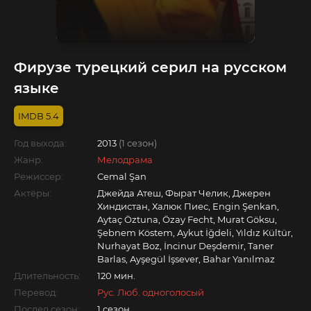
Фирузе турецкий серил на русском
языке
5.4
Год выхода:
2013
(1 сезон)
Жанр:
Мелодрама
Режиссер:
Cemal Şan
Актёры:
Джейда Атеш, Фырат Челик, Джерен
Хиндистан, Халюк Пиес, Engin Şenkan,
Aytaç Öztuna, Özay Fecht, Murat Göksu,
Şebnem Köstem, Aykut İğdeli, Yıldız Kültür,
Nurhayat Boz, İncinur Deşdemir, Taner
Barlas, Ayşegül İşsever, Bahar Yanılmaz
Длительность:
120 мин.
Перевод:
Рус. Люб. одноголосый
Послед.сезон:
1 сезон