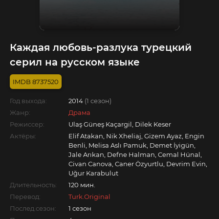
Каждая любовь-разлука турецкий
серил на русском языке
8737520
Год выхода:
2014
(1 сезон)
Жанр:
Драма
Режиссер:
Ulaş Güneş Kaçargil, Dilek Keser
Актёры:
Elif Atakan, Nik Xheliaj, Gizem Ayaz, Engin
Benli, Melisa Aslı Pamuk, Demet İyigün,
Jale Arıkan, Defne Halman, Cemal Hünal,
Civan Canova, Caner Özyurtlu, Devrim Evin,
Uğur Karabulut
Длительность:
120 мин.
Перевод:
Turk.Original
Послед.сезон:
1 сезон