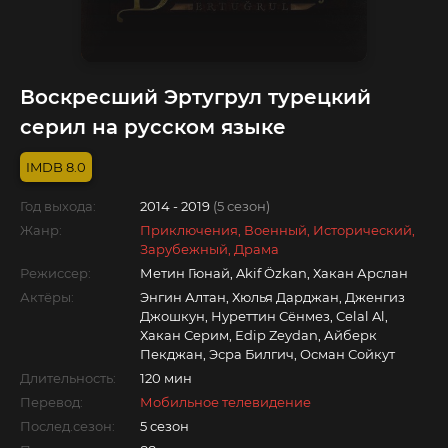
Воскресший Эртугрул турецкий
серил на русском языке
8.0
Год выхода:
2014 - 2019
(5 сезон)
Жанр:
Приключения, Военный, Исторический,
Зарубежный, Драма
Режиссер:
Метин Гюнай, Akif Özkan, Хакан Арслан
Актёры:
Энгин Алтан, Хюлья Дарджан, Дженгиз
Джошкун, Нуреттин Сёнмез, Celal Al,
Хакан Серим, Edip Zeydan, Айберк
Пекджан, Эсра Билгич, Осман Сойкут
Длительность:
120 мин
Перевод:
Мобильное телевидение
Послед.сезон:
5 сезон