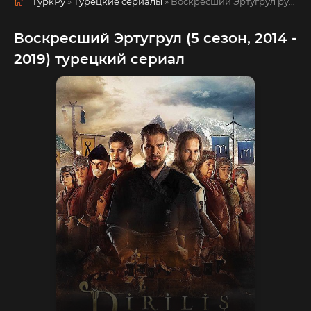
ТуркРу
»
Турецкие сериалы
» Воскресший Эртугрул
русская озвучка смотреть полностью онлайн!
Воскресший Эртугрул (5 сезон, 2014 -
2019) турецкий сериал