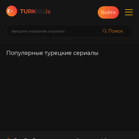
TURK
RU
.la
Войти
Поиск
Популярные турецкие сериалы