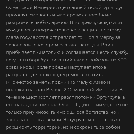
Османской Империи, где главный герой Эртугрул
проявлял смелость и мастерство, способные
разгромить любую армию. В то время, сельджуки
нуждались в покровительстве и защите, поэтому
глава государства отправляет гонцов в Мерву за
человеком, о котором слагают легенды. Воин
прибывает в Анатолию и соглашается нести службу,
вступая в борьбу с византийцами с войском из 400
всадников. После победы наступает эпоха
расцвета, где полководец смог захватить
множество земель, подчинив Малую Азию и
положив начало Великой Османской Империи. В
течение шестисот лет правят потомки Эртугрула, а
его наследником стал Осман I. Династии удастся не
только приумножить имеющиеся богатства, но и
завоевать новые земли. Эртугрул смог не только
расширить территории, но и сохранить за собой