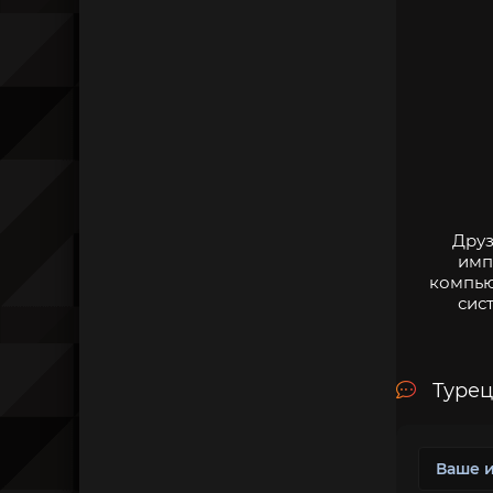
Друз
имп
компью
сис
Турец