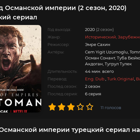
д Османской империи (2 сезон, 2020)
кий сериал
Год выхода:
2020
(2 сезон)
Жанр:
Исторический, Зарубежн
Режиссер:
Эмре Сахин
Актёры:
Cem Yigit Uzümoglu, Tomm
Осман Сонант, Туба Бюйю
Акдоган, Тугрул Тулек
Длительность:
44 мин. всего
Перевод:
Eng. Dub.
,
Turk.Original
,
B
Послед.сезон:
2 сезон
Послед.серия:
6 серия
11
голосов
Османской империи турецкий сериал на