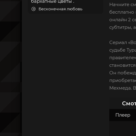
бархатные цветы .
Начните см
Бесконечная любовь
бесплатно 
онлайн 2 с
субтитры, 
Сериал «В
судьбе Тур
правителем
становится
Он побежда
приобретае
Мехмеда. В
Смот
Плеер