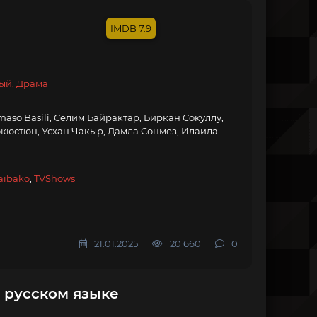
7.9
ый, Драма
aso Basili, Селим Байрактар, Биркан Сокуллу,
кюстюн, Усхан Чакыр, Дамла Сонмез, Илаида
aibako
,
TVShows
21.01.2025
20 660
0
 русском языке