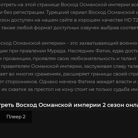
отреть на этой странице Восход Османской империи все
и без регистрации. Турецкий сериал Восход Османской и
езон доступен на нашем сайте в хорошем качестве HD 7
а также любой формат доступных озвучек выбрав соотве
осход Османской империи» - это захватывающий военно
ции при правлении Мурада. Наследник Фатих, едва дост
 провинции, проявляя свою любознательность и талант 
 правителем Османской империи, заслуживая славу тал
ет во многих сражениях, расширяет границы своей стр
т сторонников. Однако мачеха Фатиха жаждет власти и р
 их схватке за престол на кону стоит не только судьба и
реть Восход Османской империи 2 сезон онл
Плеер 2