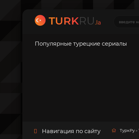
TURK
RU
.la
Популярные турецкие сериалы
Навигация по сайту
ТуркРу
»