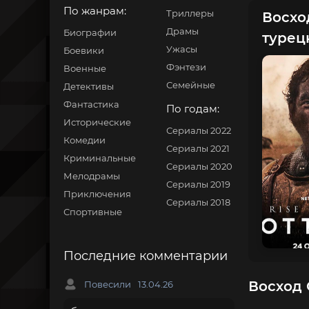
По жанрам:
Триллеры
Восхо
Драмы
Биографии
турец
Ужасы
Боевики
Фэнтези
Военные
Семейные
Детективы
Фантастика
По годам:
Исторические
Сериалы 2022
Комедии
Сериалы 2021
Криминальные
Сериалы 2020
Мелодрамы
Сериалы 2019
Приключения
Сериалы 2018
Спортивные
Последние комментарии
Восход 
Повесили
13.04.26