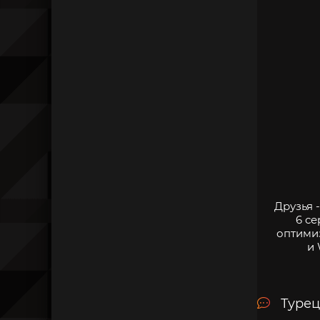
Друзья 
6 с
оптими
и 
Турец