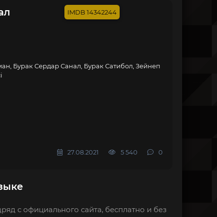
ал
14342244
ан, Бурак Сердар Санал, Бурак Сатибол, Зейнеп
i
27.08.2021
5 540
0
зыке
ряд с официального сайта, бесплатно и без