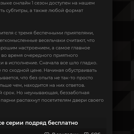
языке онлайн 1 сезон доступен на нашем
ть субтитры, а также любой формат
рителя с тремя беспечными приятелями,
Легкомысленные весельчаки считают, что
орошим настроением, а самое главное
о, во время очередного приятного
 в исполнение. Сначала все шло гладко.
по сходной цене. Начиная обустраивать
ается, что без опыта не так-то просто
ьше чем, находится на них ответов.
 срок. Но неунывающая, беззаботная
 парни распахнут посетителям двери своего
се серии подряд бесплатно