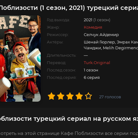
Поблизости (1 сезон, 2021) турецкий сери
Год выхода:
2021
(1 сезон)
Жанр:
Комедия
Режиссер:
Селчук Айдемир
Актёры:
Шенай Гюрлер, Эмрах Кам
Чамджи, Melih Degirmenc
Длительность:
—
Перевод:
Turk.Original
Послед.сезон:
1 сезон
Послед.серия:
6 серия
27
голосов
близости турецкий сериал на русском я
отреть на этой странице Кафе Поблизости все серии под