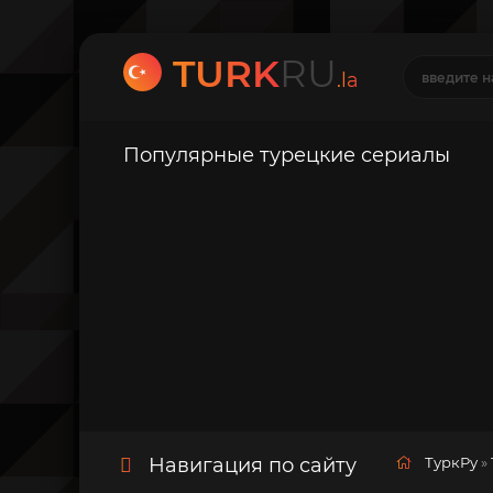
TURK
RU
.la
Популярные турецкие сериалы
Навигация по сайту
ТуркРу
»