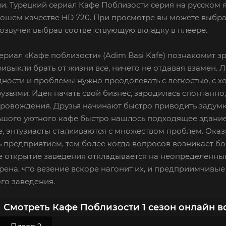
и. Турецкий сериал Кафе Поблизости серия на русском 
рошем качестве HD 720. При просмотре вы можете выбра
озвучек выбрав соответствующую вкладку в плеере.
ериал «Кафе поблизости» (Adim Basi Kafe) познакомит з
ивыкли брать от жизни все, ничего не отдавая взамен. 
ности и проблемы нужно преодолевать с легкостью, с х
рузьями. Идея начать свой бизнес, зародилась спонтанн
овождения. Друзья начинают быстро приводить задумки
шого уютного кафе быстро нашлось подходящее здание 
 энтузиасты сталкиваются с множеством проблем. Оказыв
 предприятием, тем более когда вопросов возникает бол
 открытие заведения откладывается на неопределенный
рена, что везение вскоре нагонит их, и предприимчивые
го заведения.
Смотреть Кафе Поблизости 1 сезон онлайн в