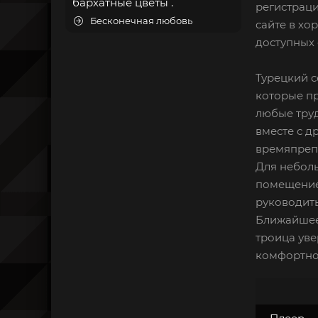
бархатные цветы .
регистраци
Бесконечная любовь
сайте в хо
доступных 
Турецкий с
которые пр
любые труд
вместе с д
времяпрепр
Для неболь
помещение,
руководить
Ближайшее
троица уве
комфортно