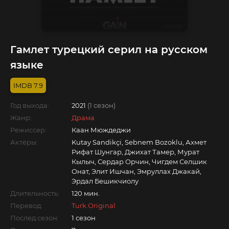
Гамлет турецкий серил на русском
языке
7.9
Год выхода:
2021
(1 сезон)
Жанр:
Драма
Режиссер:
Каан Мюждеджи
Актёры:
Kutay Sandikçi, Sebnem Bozoklu, Ахмет
Рифат Шунгар, Джихат Тамер, Мурат
Кылыч, Сердар Орчин, Чигдем Селшик
Онат, Элит Ишчан, Эмруллах Джакай,
Эрдал Бешикчиолу
Длительность:
120 мин.
Перевод:
Turk.Original
Послед.сезон:
1 сезон