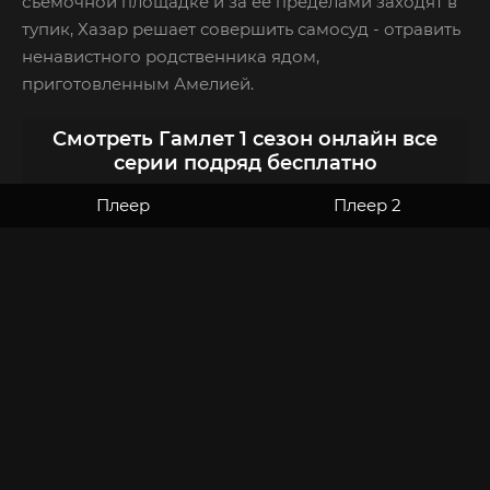
съёмочной площадке и за её пределами заходят в
тупик, Хазар решает совершить самосуд - отравить
ненавистного родственника ядом,
приготовленным Амелией.
Смотреть Гамлет 1 сезон онлайн все
серии подряд бесплатно
Плеер
Плеер 2