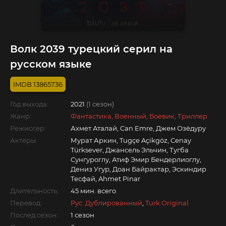
Волк 2039 турецкий серил на
русском языке
13865736
Год выхода:
2021
(1 сезон)
Жанр:
Фантастика, Военный, Боевик, Триллер
Режиссер:
Ахмет Аталай, Can Emre, Джем Озёдуру
Актёры:
Мурат Аркин, Tugçe Açikgöz, Cenay
Türksever, Джансель Эльчин, Тугба
Сунгуроглу, Атиф Эмир Бендерлиоглу,
Дениз Угур, Доан Байрактар, Эскиндир
Тесфай, Ahmet Pinar
Длительность:
45 мин. всего
Перевод:
Рус. Дублированный
,
Turk.Original
Послед.сезон:
1 сезон