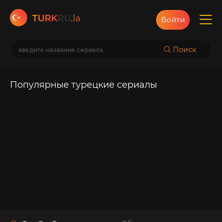
TURK
RU
.la
Войти
Поиск
Популярные турецкие сериалы