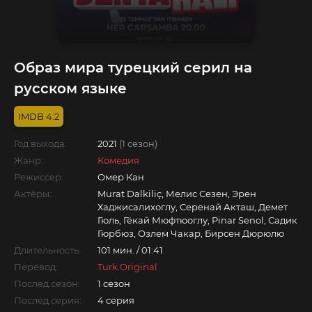
Образ мира турецкий серил на
русском языке
4.2
Год выхода:
2021
(1 сезон)
Жанр:
Комедия
Режиссер:
Омер Кан
Актёры:
Murat Dalkiliç, Мелис Сезен, Эрен
Хаджисалихоглу, Серенай Акташ, Демет
Гюль, Гёкай Мюфтюоглу, Pinar Senol, Садик
Гюрбюз, Озлем Чакар, Бирсен Дюрюлю
Длительность:
101 мин. / 01:41
Перевод:
Turk.Original
Послед.сезон:
1 сезон
Послед.серия:
4 серия