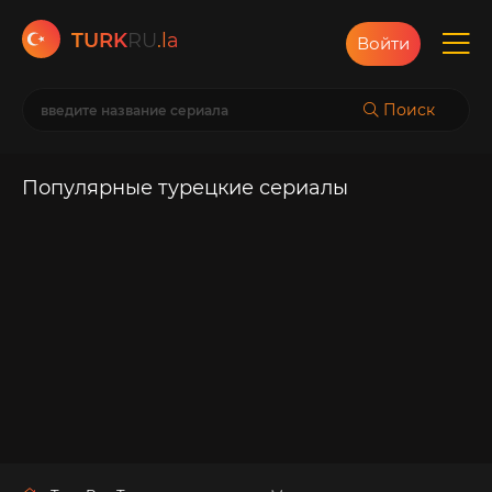
TURK
RU
.la
Войти
Поиск
Популярные турецкие сериалы