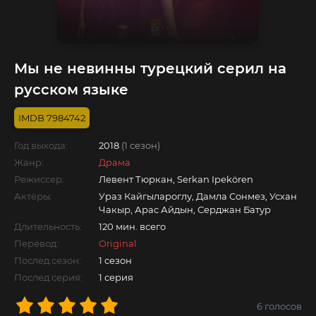
Мы не невинны турецкий серил на
русском языке
7984742
Год выхода:
2018
(1 сезон)
Жанр:
Драма
Режиссер:
Левент Тюркан, Serkan Ipekören
Актёры:
Ураз Кайгылароглу, Дамла Сонмез, Усхан
Чакыр, Арас Айдын, Серджан Батур
Длительность:
120 мин. всего
Перевод:
Original
Послед.сезон:
1 сезон
Послед.серия:
1 серия
6
голосов