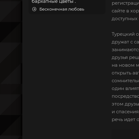
бархатные цветы .
регистраци
Бесконечная любовь
сайте в хо
доступных 
Турецкий с
дружат с с
занимаются
друзья реш
на новом м
открыть ав
сомнительн
один влия
посредство
этом друзь
и спасения
речь идет 