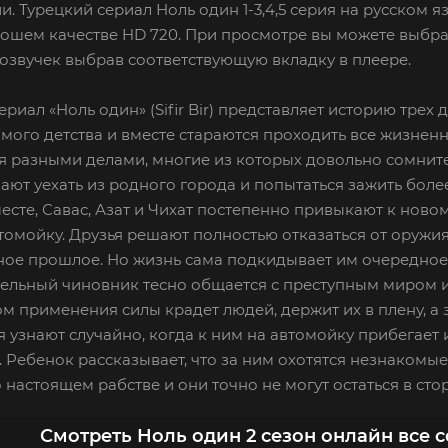
и. Турецкий сериал Ноль один 1-3,4,5 серия на русском 
рошем качестве HD 720. При просмотре вы можете выбра
озвучек выбрав соответствующую вкладку в плеере.
ериал «Ноль один» (Sifir Bir) представляет историю трех 
амого детства и вместе стараются проходить все жизнен
 разными делами, многие из которых довольно сомните
ают уехать из родного города и попытаться зажить бол
есте, Савас, Азат и Чихат постепенно привыкают к новом
томойку. Друзья решают полностью отказаться от оружия
ое прошлое. Но жизнь сама подкидывает им очередное д
тельный чиновник тесно общается с преступным миром 
м применения силы крадет людей, держит их в плену, а з
я узнают случайно, когда к ним на автомойку прибегае
. Ребенок рассказывает, что за ним охотятся незнакомые 
о настоящем рабстве и они точно не могут остаться в сто
Смотреть Ноль один 2 сезон онлайн все 