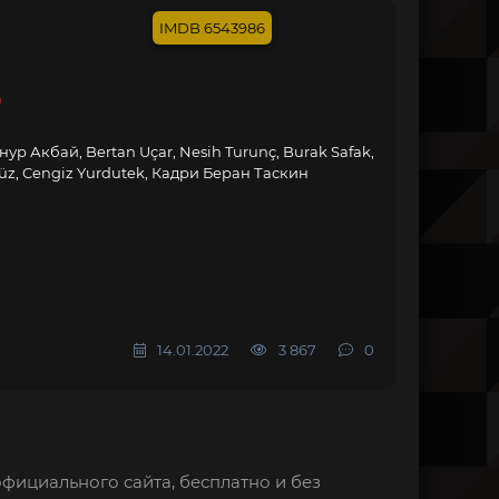
6543986
а
Онур Акбай, Bertan Uçar, Nesih Turunç, Burak Safak,
üz, Cengiz Yurdutek, Кадри Беран Таскин
14.01.2022
3 867
0
официального сайта, бесплатно и без