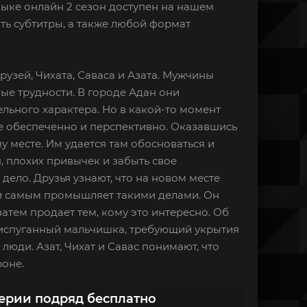
языке онлайн 2 сезон доступен на нашем
ть субтитры, а также любой формат
друзей, Чихата, Саваса и Азата. Мужчины
ные трудности. В городе Адан они
льного характера. Но в какой-то момент
ее обеспеченно и перспективно. Оказавшись
у месте. Им удается там обосноваться и
, плохих привычек и забыть свое
ело. Друзья узнают, что на новом месте
и самым промышляет такими делами. Он
атем продает тем, кому это интересно. Об
т испуганный мальчишка, требующий укрытия
люди. Азат, Чихат и Савас понимают, что
роне.
серии подряд бесплатно