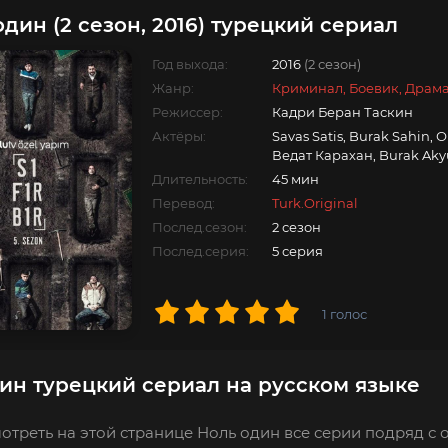
один (2 сезон, 2016) турецкий сериал
Год выхода:
2016
(2 сезон)
Жанр:
Криминал, Боевик, Драм
Режиссер:
Кадри Беран Таскин
Актёры:
Savas Satis, Burak Sahin, 
Ведат Карахан, Burak Aky
Длительность:
45 мин
Перевод:
Turk.Original
Послед.сезон:
2 сезон
Послед.серия:
5 серия
1
голос
ин турецкий сериал на русском языке
отреть на этой странице Ноль один все серии подряд с 