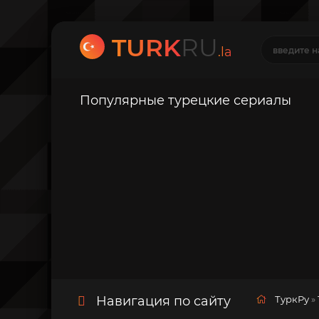
TURK
RU
.la
Популярные турецкие сериалы
Навигация по сайту
ТуркРу
»