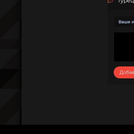
Турец
Добав