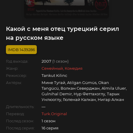
Какой с меня отец турецкий серил
на русском языке
1439286
Год выхода:
2007
(1 сезон)
Жанр:
Семейный, Комедия
Режиссер:
Tankut Kilinc
Актёры:
Мине Тугай, Atilgan Gümüs, Okan
Tangücü, Волкан Северджан, Almila Uluer,
Gulnihal Demir, Нур Феттахоглу, Тарык
Унлюоглу, Гюленай Калкан, Нигар Алкан
Длительность:
—
Перевод:
Turk.Original
Послед.сезон:
1 сезон
Послед.серия:
16 серия