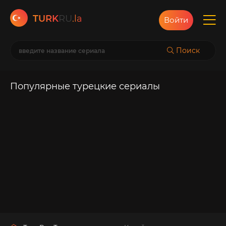
TURK
RU
.la
Войти
Поиск
Популярные турецкие сериалы