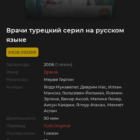
Врачи турецкий серил на русском
языке
0953931
Год выхода:
2006
(1 сезон)
Жанр:
Драма
Режиссер:
Мерве Гиргин
Актёры:
Гёздэ Мукавелат, Деврим Нас, Илхан
Мансиз, Гюльсевен Йильмаз, Ясемин
Эргене, Бекир Аксой, Мелике Гюнер,
Аисун Каяджи, Ягмур Атакан, Мехмет
Аслан
Длительность:
90 мин
Перевод:
Turk.Original
Послед.сезон:
1 сезон