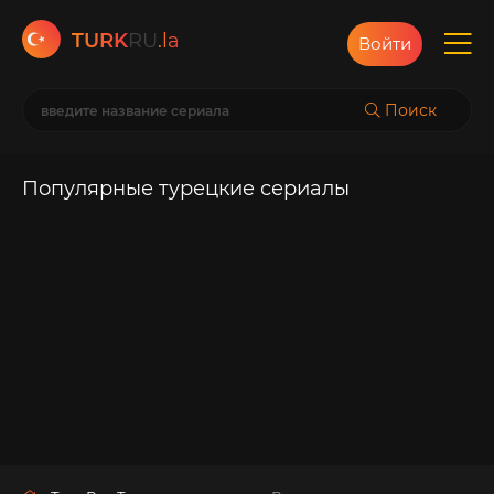
TURK
RU
.la
Войти
Поиск
Популярные турецкие сериалы