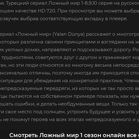
и. Турецкий сериал Ложный мир 1-8,9,10 серия на русско
рошем качестве HD 720. При просмотре вы можете выбра
озвучек выбрав соответствующую вкладку в плеере.
ериал «Ложный мир» (Yalan Dünya) расскажет о многогр
которых различна своими принципами и взглядами на ж
их уютных домах, направляют и подсказывают дорогу. Ро
трудностями, советуются друг с другом и принимают хо
так, но эти люди относятся ко многому весьма непосред
ксимально отличны, поэтому иногда им приходится спор
ситуации для убеждения на конкретной практике. Член
непредсказуемые передряги, из которых не так просто 
отцы пытаются на собственном примере показать, как нуж
ршать ошибки, и делать необдуманные вещи. Только так
ти свое место под солнцем, устроить будущее и усвоить 
 не покинут героев на всех этапах непредсказуемого и 
Смотреть Ложный мир 1 сезон онлайн все