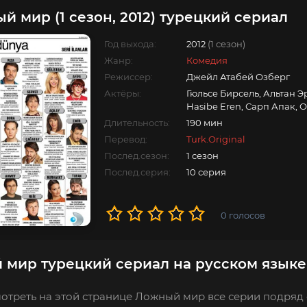
й мир (1 сезон, 2012) турецкий сериал
Год выхода:
2012
(1 сезон)
Жанр:
Комедия
Режиссер:
Джейл Атабей Озберг
Актёры:
Гюльсе Бирсель, Альтан 
Hasibe Eren, Сарп Апак,
Длительность:
190 мин
Перевод:
Turk.Original
Послед.сезон:
1 сезон
Послед.серия:
10 серия
0
голосов
мир турецкий сериал на русском языке
отреть на этой странице Ложный мир все серии подряд 