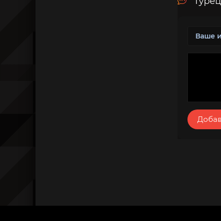
Турец
Добав