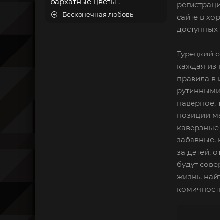
бархатные цветы .
регистраци
Бесконечная любовь
сайте в хо
доступных 
Турецкий с
каждая из 
правила в 
рутинными 
наверное, 
позиции ма
каверзные 
забавные, 
за детей, 
будут сове
жизнь, най
комичность