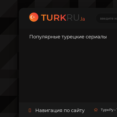
TURK
RU
.la
Популярные турецкие сериалы
Навигация по сайту
ТуркРу
»