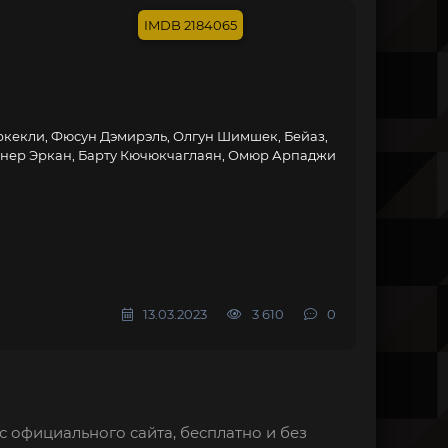
2184065
Эркекли, Фюсун Дэмирэль, Олгун Шимшек, Бейаз,
 Онер Эркан, Барту Кючюкчаглаян, Омюр Арпаджи
13.03.2023
3 610
0
с официального сайта, бесплатно и без