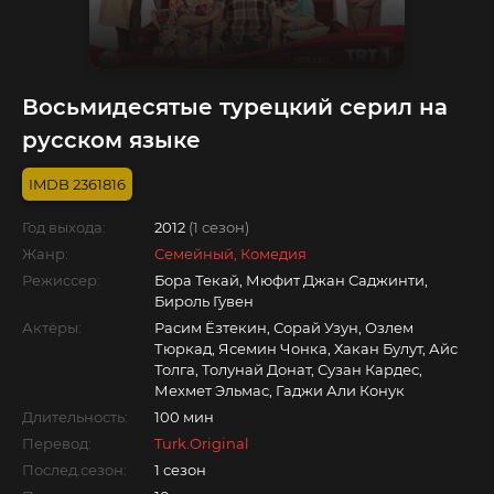
Восьмидесятые турецкий серил на
русском языке
2361816
Год выхода:
2012
(1 сезон)
Жанр:
Семейный, Комедия
Режиссер:
Бора Текай, Мюфит Джан Саджинти,
Бироль Гувен
Актёры:
Расим Ёзтекин, Сорай Узун, Озлем
Тюркад, Ясемин Чонка, Хакан Булут, Айс
Толга, Толунай Донат, Сузан Кардес,
Мехмет Эльмас, Гаджи Али Конук
Длительность:
100 мин
Перевод:
Turk.Original
Послед.сезон:
1 сезон