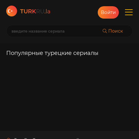
TURK
RU
.la
Войти
Поиск
Популярные турецкие сериалы