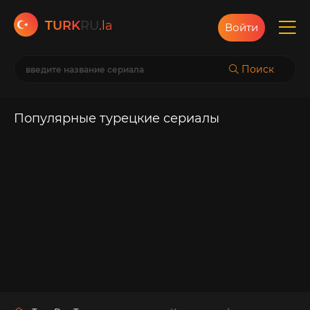
TURK
RU
.la
Войти
Поиск
Популярные турецкие сериалы