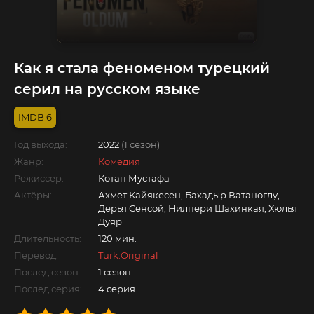
Как я стала феноменом турецкий
серил на русском языке
6
Год выхода:
2022
(1 сезон)
Жанр:
Комедия
Режиссер:
Котан Мустафа
Актёры:
Ахмет Кайякесен, Бахадыр Ватаноглу,
Дерья Сенсой, Нилпери Шахинкая, Хюлья
Дуяр
Длительность:
120 мин.
Перевод:
Turk.Original
Послед.сезон:
1 сезон
Послед.серия:
4 серия