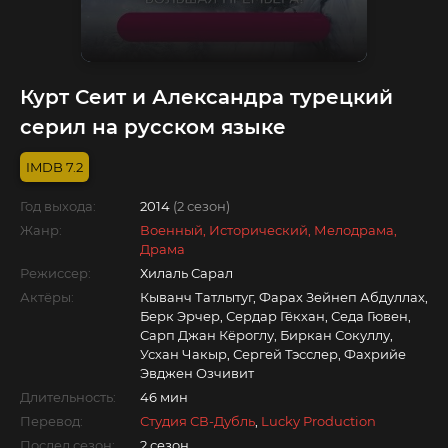
Курт Сеит и Александра турецкий
серил на русском языке
7.2
Год выхода:
2014
(2 сезон)
Жанр:
Военный, Исторический, Мелодрама,
Драма
Режиссер:
Хилаль Сарал
Актёры:
Кыванч Татлытуг, Фарах Зейнеп Абдуллах,
Берк Эрчер, Сердар Гёкхан, Седа Гювен,
Сарп Джан Кёроглу, Биркан Сокуллу,
Усхан Чакыр, Сергей Тэсслер, Фахрийе
Эвджен Озчивит
Длительность:
46 мин
Перевод:
Студия СВ-Дубль
,
Lucky Production
Послед.сезон:
2 сезон