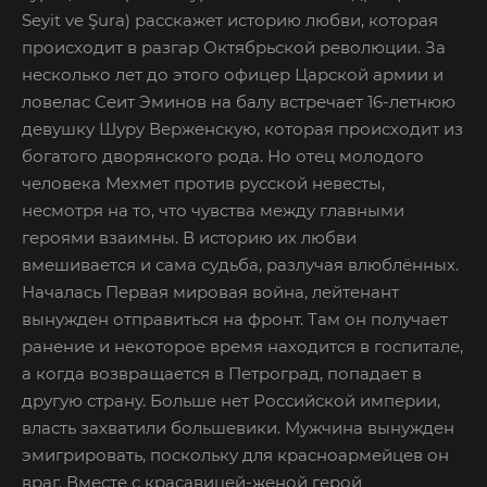
Seyit ve Şura) расскажет историю любви, которая
происходит в разгар Октябрьской революции. За
несколько лет до этого офицер Царской армии и
ловелас Сеит Эминов на балу встречает 16-летнюю
девушку Шуру Верженскую, которая происходит из
богатого дворянского рода. Но отец молодого
человека Мехмет против русской невесты,
несмотря на то, что чувства между главными
героями взаимны. В историю их любви
вмешивается и сама судьба, разлучая влюблённых.
Началась Первая мировая война, лейтенант
вынужден отправиться на фронт. Там он получает
ранение и некоторое время находится в госпитале,
а когда возвращается в Петроград, попадает в
другую страну. Больше нет Российской империи,
власть захватили большевики. Мужчина вынужден
эмигрировать, поскольку для красноармейцев он
враг. Вместе с красавицей-женой герой