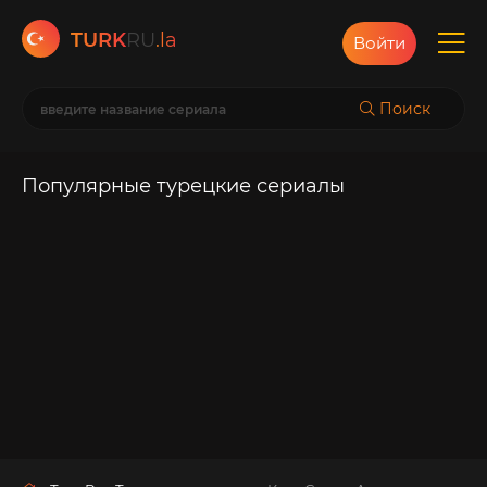
TURK
RU
.la
Войти
Поиск
Популярные турецкие сериалы