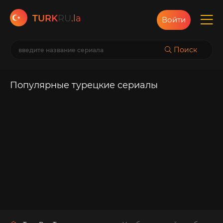
TURK
RU
.la
Войти
Поиск
Популярные турецкие сериалы