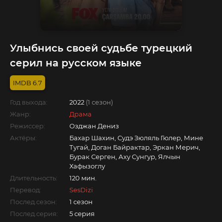
Улыбнись своей судьбе турецкий
серил на русском языке
6.7
Год выхода:
2022
(1 сезон)
Жанр:
Драма
Режиссер:
Озджан Дениз
Актёры:
Бахар Шахин, Судэ Зюляль Гюлер, Мине
Тугай, Доган Байрактар, Эркан Мерич,
Бурак Серген, Аху Сунгур, Ялчын
Хафызоглу
Длительность:
120 мин.
Перевод:
SesDizi
Послед.сезон:
1 сезон
Послед.серия:
5 серия