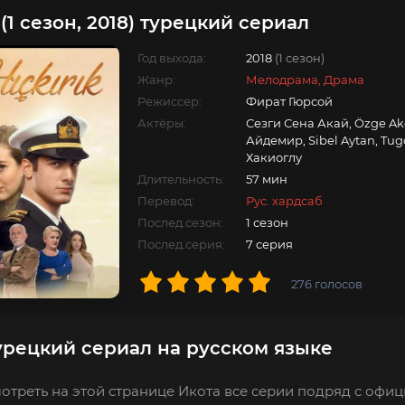
(1 сезон, 2018) турецкий сериал
Год выхода:
2018
(1 сезон)
Жанр:
Мелодрама, Драма
Режиссер:
Фират Гюрсой
Актёры:
Сезги Сена Акай, Özge Ak
Айдемир, Sibel Aytan, Tug
Хакиоглу
Длительность:
57 мин
Перевод:
Рус. хардсаб
Послед.сезон:
1 сезон
Послед.серия:
7 серия
276
голосов
урецкий сериал на русском языке
отреть на этой странице Икота все серии подряд с офиц