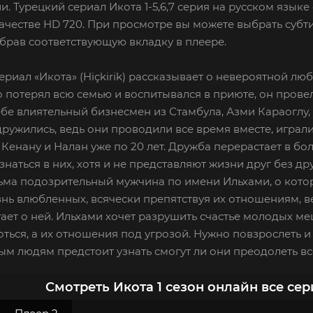
и. Турецкий сериал Икота 1-5,6,7 серия на русском языке
честве HD 720. При просмотре вы можете выбрать субт
брав соответствующую вкладку в плеере.
ериал «Икота» (Hiçkirik) рассказывает о невероятной л
 потерял всю семью и воспитывался в приюте, он провел
ебе влиятельный бизнесмен из Стамбула, Азми Караоглу, у
ружились, ведь они проводили все время вместе, игра
. Кенану и Налан уже по 20 лет. Дружба перерастает в б
знаться в них, хотя и не представляют жизни друг без д
ьма подозрительный мужчина по имени Ильхами, о кото
нь влюбленных, всячески препятствуя их отношениям, ве
ает о ней. Ильхами хочет разрушить счастье молодых меша
ться, а их отношения под угрозой. Нужно повзрослеть и
ым людям предстоит узнать смогут ли они преодолеть вс
Смотреть Икота 1 сезон онлайн все се