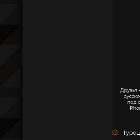
Друзья 
русско
под 
Pho
Турец