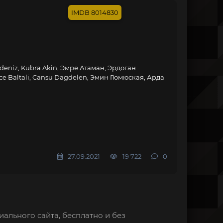
8014830
deniz, Kübra Akin, Эмре Атаман, Эрдоган
ce Baltali, Cansu Dagdelen, Эмин Гюмюская, Арда
27.09.2021
19 722
0
иального сайта, бесплатно и без