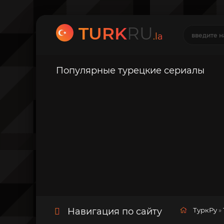
TURK
RU
.la
Популярные турецкие сериалы
Навигация по сайту
ТуркРу
»