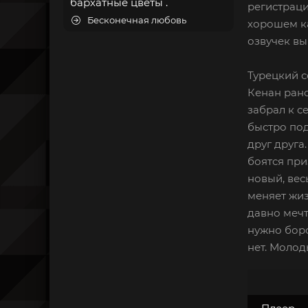
бархатные цветы .
регистраци
Бесконечная любовь
хорошем ка
озвучек вы
Турецкий с
Кенан рано
забрал к с
быстро под
друг друга
боятся при
новый, вес
меняет жиз
давно мечт
нужно боро
нет. Молод