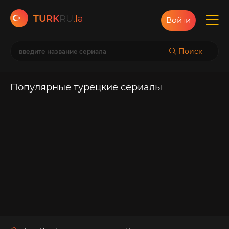
TURK
RU
.la
Войти
Поиск
Популярные турецкие сериалы