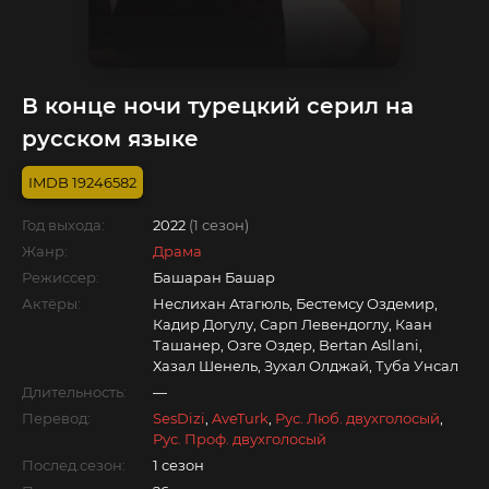
В конце ночи турецкий серил на
русском языке
19246582
Год выхода:
2022
(1 сезон)
Жанр:
Драма
Режиссер:
Башаран Башар
Актёры:
Неслихан Атагюль, Бестемсу Оздемир,
Кадир Догулу, Сарп Левендоглу, Каан
Ташанер, Озге Оздер, Bertan Asllani,
Хазал Шенель, Зухал Олджай, Туба Унсал
Длительность:
—
Перевод:
SesDizi
,
AveTurk
,
Рус. Люб. двухголосый
,
Рус. Проф. двухголосый
Послед.сезон:
1 сезон