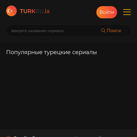
TURK
RU
.la
Войти
Поиск
Популярные турецкие сериалы