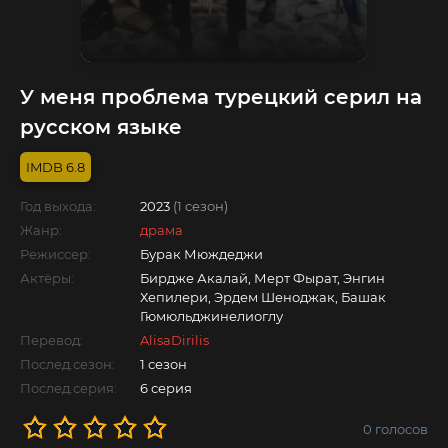
У меня проблема турецкий серил на
русском языке
6.8
Год выхода:
2023
(1 сезон)
Жанр:
драма
Режиссер:
Бурак Мюждеджи
Актёры:
Бирдже Акалай, Мерт Фырат, Энгин
Хепилери, Эрдем Шеноджак, Башак
Гюмюльджинелиоглу
Перевод:
AlisaDirilis
Послед.сезон:
1 сезон
Послед.серия:
6 серия
0
голосов