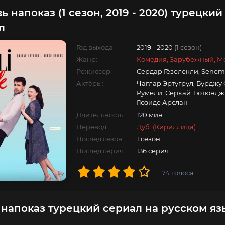
 напоказ (1 сезон, 2019 - 2020) турецкий
л
Год выхода:
2019 - 2020
(1 сезон)
Жанр:
Комедия, Зарубежный, М
Режиссер:
Сердар Гёзелекли, Senem 
Актёры:
Чаглар Эртугрул, Бурджу
Румели, Серкай Тютюнджю,
Гюзиде Арслан
Длительность:
120 мин
Перевод:
Дуб. (Кириллица)
Послед.сезон:
1 сезон
Послед.серия:
136 серия
74
голоса
напоказ турецкий сериал на русском яз