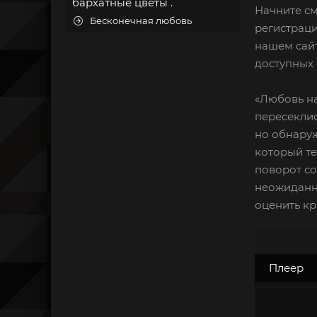
бархатные цветы .
Начните см
Бесконечная любовь
регистраци
нашем сайт
доступных 
«Любовь на
пересеклис
но обнаруж
который те
поворот со
неожиданны
оценить кр
Плеер