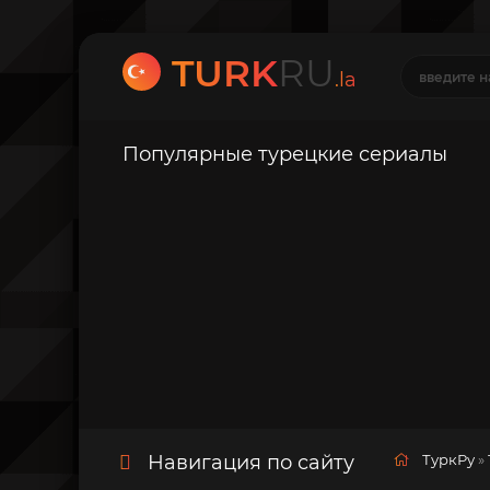
TURK
RU
.la
Популярные турецкие сериалы
Навигация по сайту
ТуркРу
»