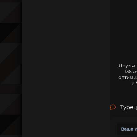
Друзья 
136 
оптими
и 
Турец