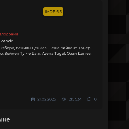
6.5
елодрама
Zencir
 Озберк, Бениан Дёнмез, Неше Байкент, Танер
 Зейнеп Тугче Баят, Asena Tugal, Озан Даггез,
21.02.2025
215 534
0
ыке