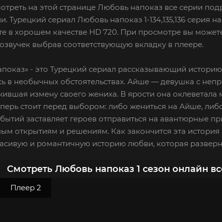
отреть на этой странице Любовь напоказ все серии подр
и. Турецкий сериал Любовь напоказ 1-134,135,136 серия н
е в хорошем качестве HD 720. При просмотре вы можете
озвучек выбрав соответствующую вкладку в плеере.
показ» - это Турецкий сериал рассказывающий историю
ь в необычных обстоятельствах. Айше — девушка с непр
ившая измену своего жениха. В ярости она оклеветала 
перь стоит перед выбором: либо жениться на Айше, либ
бытий заставляет героев отправиться на авантюрные пр
м открытиям и решениям. Как закончится эта история Н
асивую и романтичную историю любви, которая разверне
Смотреть Любовь напоказ 1 сезон онлайн в
Плеер 2