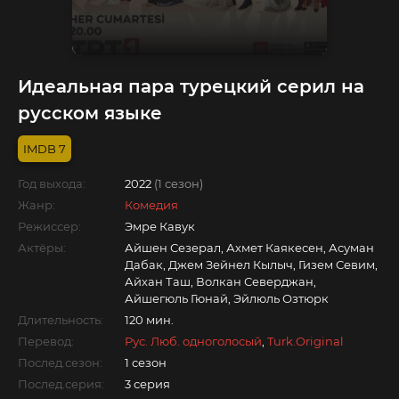
Идеальная пара турецкий серил на
русском языке
7
Год выхода:
2022
(1 сезон)
Жанр:
Комедия
Режиссер:
Эмре Кавук
Актёры:
Айшен Сезерал, Ахмет Каякесен, Асуман
Дабак, Джем Зейнел Кылыч, Гизем Севим,
Айхан Таш, Волкан Северджан,
Айшегюль Гюнай, Эйлюль Озтюрк
Длительность:
120 мин.
Перевод:
Рус. Люб. одноголосый
,
Turk.Original
Послед.сезон:
1 сезон
Послед.серия:
3 серия