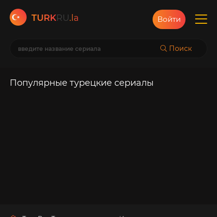
TURK
RU
.la
Войти
Поиск
Популярные турецкие сериалы