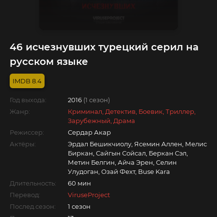
46 исчезнувших турецкий серил на
русском языке
8.4
Год выхода:
2016
(1 сезон)
Жанр:
Криминал, Детектив, Боевик, Триллер,
Зарубежный, Драма
Режиссер:
Сердар Акар
Актёры:
Эрдал Бешикчиолу, Ясемин Аллен, Мелис
Биркан, Сайгын Сойсал, Беркан Сэл,
Метин Белгин, Айча Эрен, Селин
Улудоган, Озай Фехт, Buse Kara
Длительность:
60 мин
Перевод:
ViruseProject
Послед.сезон:
1 сезон