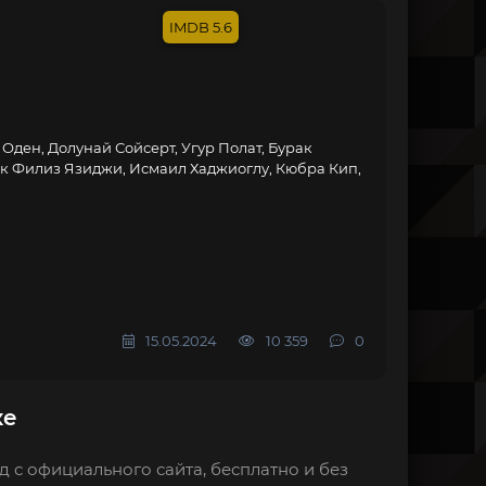
5.6
Оден, Долунай Сойсерт, Угур Полат, Бурак
к Филиз Язиджи, Исмаил Хаджиоглу, Кюбра Кип,
15.05.2024
10 359
0
ке
д с официального сайта, бесплатно и без