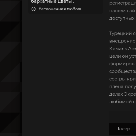
бархатные цветы .
регистраци
Бесконечная любовь
нашем сайт
доступных 
Турецкий с
внедрение 
Кемаль Ате
цели он ус
формирован
сообществ
сестры кри
плена полу
делах Экре
любимой се
Плеер