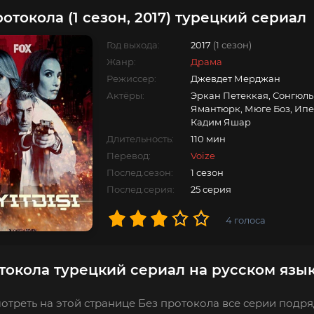
отокола (1 сезон, 2017) турецкий сериал
Год выхода:
2017
(1 сезон)
Жанр:
Драма
Режиссер:
Джевдет Мерджан
Актёры:
Эркан Петеккая, Сонгюль 
Ямантюрк, Мюге Боз, Ипе
Кадим Яшар
Длительность:
110 мин
Перевод:
Voize
Послед.сезон:
1 сезон
Послед.серия:
25 серия
4
голоса
токола турецкий сериал на русском язы
отреть на этой странице Без протокола все серии подря