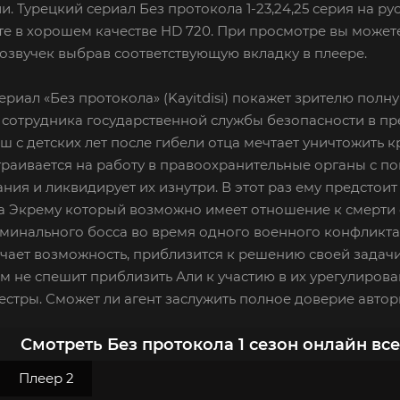
и. Турецкий сериал Без протокола 1-23,24,25 серия на ру
е в хорошем качестве HD 720. При просмотре вы можете
озвучек выбрав соответствующую вкладку в плеере.
ериал «Без протокола» (Kayitdisi) покажет зрителю по
сотрудника государственной службы безопасности в пр
ш с детских лет после гибели отца мечтает уничтожить
траивается на работу в правоохранительные органы с п
ия и ликвидирует их изнутри. В этот раз ему предстоит
а Экрему который возможно имеет отношение к смерти 
минального босса во время одного военного конфликта и
чает возможность, приблизится к решению своей задач
м не спешит приблизить Али к участию в их урегулирован
стры. Сможет ли агент заслужить полное доверие авто
Смотреть Без протокола 1 сезон онлайн вс
Плеер 2