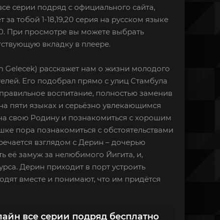
все серии подряд с официального сайта,
 за тобой 1-18,19,20 серия на русском языке
20. При просмотре вы можете выбрать
тствующую вкладку в плеере.
an Gelecek) расскажет нам о жизни молодого
телей. Его подобрал прямо с улиц Стамбула
правильное воспитание, полностью заменив
 на пяти языках и серьёзно увлекающимся
 на свою Родину и познакомиться с хорошим
шке пора познакомиться с обстоятельствами
тречается взглядом с Дерин – дочерью
ь её замуж за нелюбимого Йигита, и,
рса. Дерин приходит в порт устроить
одят вместе и понимают, что им придётся
нлайн все серии подряд бесплатно