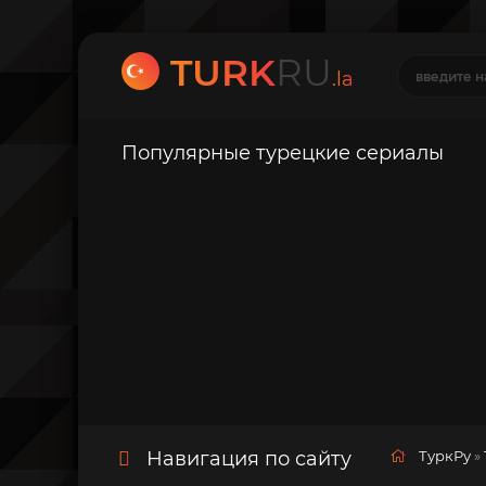
TURK
RU
.la
Популярные турецкие сериалы
Навигация по сайту
ТуркРу
»