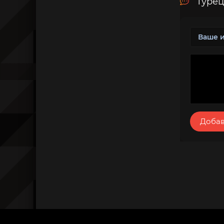
Турец
Добав