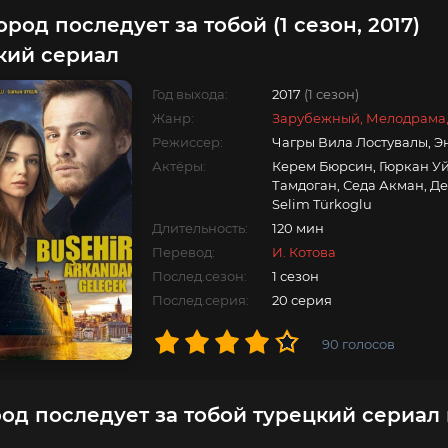
ород последует за тобой (1 сезон, 2017)
кий сериал
Год выхода:
2017
(1 сезон)
Жанр:
Зарубежный, Мелодрама
Режиссер:
Чагры Вила Лостувалы, 
Актёры:
Керем Бюрсин, Гюркан Уй
Тамдоган, Седа Акман, Д
Selim Türkoglu
Длительность:
120 мин
Перевод:
И. Котова
Послед.сезон:
1 сезон
Послед.серия:
20 серия
90
голосов
род последует за тобой турецкий сериал