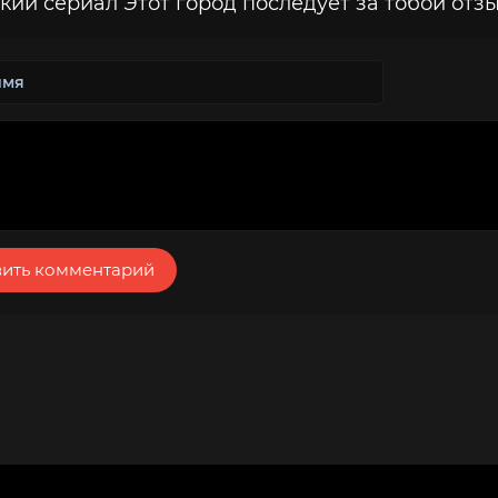
кий сериал Этот город последует за тобой отзы
ить комментарий