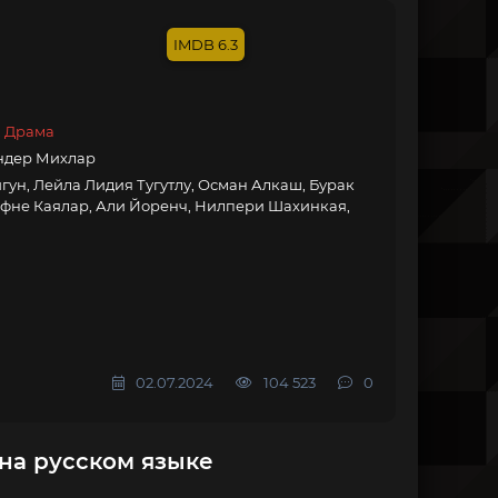
6.3
, Драма
Эндер Михлар
гун, Лейла Лидия Тугутлу, Осман Алкаш, Бурак
ефне Каялар, Али Йоренч, Нилпери Шахинкая,
02.07.2024
104 523
0
 на русском языке