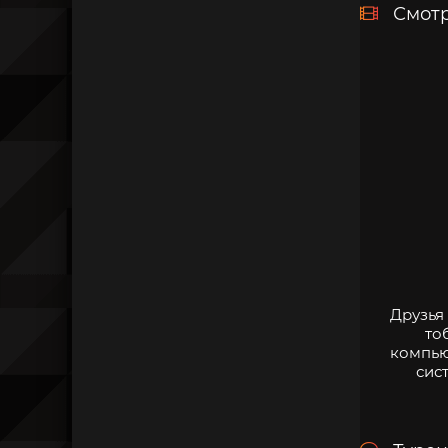
Смотр
Друзья
то
компью
сис