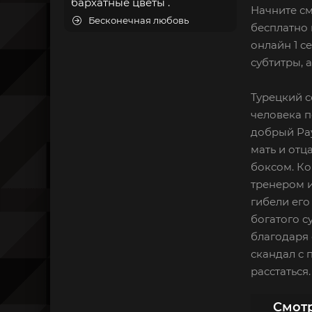
бархатные цветы .
Начните см
Бесконечная любовь
бесплатно 
онлайн 1 с
субтитры, 
Турецкий с
человека п
добрый Рау
мать и отц
боксом. Ко
тренером 
гибели его
богатого с
благодаря 
скандал с 
расстаться
Смотр