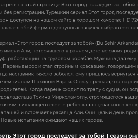
отреть на этой странице Этот город последует за тобой 
и без регистрации. Турецкий сериал Этот город последует
езон доступен на нашем сайте в хорошем качестве HD 7
а также любой формат доступных озвучек выбрав соотве
ериал «Этот город последует за тобой» (Bu Sehir Arkand
о имени Али, потерявшего в раннем детстве своих роди
ф, работающий на грузовом корабле. Мужчина дал ему 
а. Парень вырос и стал стройным красавцем, говорящим
гда наставник тяжело заболел, ему пришлось вернуться
и чемпионом Шахином Варгы. Опекун решает, что парни
 родителей. Когда парень сходит по трапу с судна, он вс
удовладельца Текина Миркеламоглу, стремящегося выдат
связям, лишающего своего ребёнка танцевального конку
папашей и встречает красавца Али. Они целый день пров
. Новые испытания ожидают наших героев.
еть Этот город последует за тобой 1 сезон о