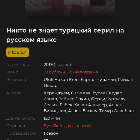
Никто не знает турецкий серил на
русском языке
6.4
Год выхода:
2019
(1 сезон)
Жанр:
Зарубежный, Мелодрама
Режиссер:
Ufuk Hakan Eren, Картал Чидамли, Рейхан
Пекар
Актёры:
Керемджем, Озгю Кая, Бурак Сердар
Санал, Зейнеп Элчин, Ферди Куртулду,
Сельда Ёзбек, Хакан Алтынер, Аднан
Бириджик, Азлем Баская, Тимур Олкебаш
Длительность:
120 мин
Перевод:
Рус. Люб. двухголосый
Послед.сезон:
1 сезон