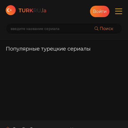
TURK
RU
.la
Войти
Поиск
Популярные турецкие сериалы