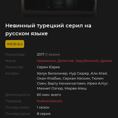
Невинный турецкий серил на
русском языке
8.4
Год выхода:
2017
(1 сезон)
Жанр:
Криминал, Детектив, Зарубежный, Драма
Режиссер:
Серен Юдже
Актёры:
Халук Бильгинер, Нур Сюрер, Али Атай,
Окан Ялабык, Серкан Кескин, Тюлин
Озен, Барту Кючюкчаглаян, Ирем Алтуг,
Мехмет Озгюр, Мерве Атеш
Длительность:
60 мин. всего
Перевод:
KosharaSerials
Послед.сезон:
1 сезон
Послед.серия:
8 серия