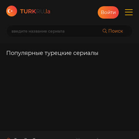
TURK
RU
.la
Войти
Поиск
Популярные турецкие сериалы