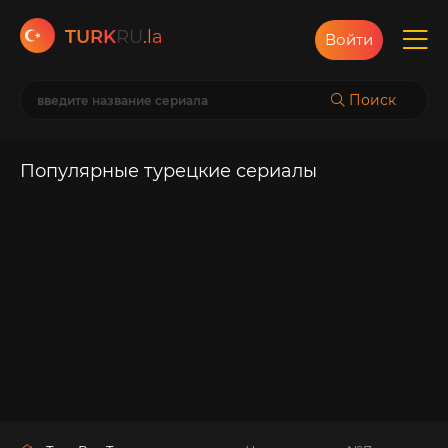
TURK
RU
.la
Войти
Поиск
Популярные турецкие сериалы