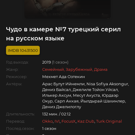
Чудо в камере №7 турецкий серил
на русском языке
10431500
Год выхода:
2019
(1 сезон)
Жанр:
Семейный, Зарубежный, Драма
Режиссер:
Мехмет Ада Озтекин
Актёры:
Арас Булут Ийнемли, Nisa Sofiya Aksongur,
Дениз Байсал, Джелиле Тойон Уйсал,
Илькер Аксум, Месут Акуста, Юрдаэр
Окур, Сарп Аккая, Йылдырай Шахинлер,
Дениз Джелилоглу
Длительность:
132 мин. / 02:12
Перевод:
Okko
,
IVI
,
FocusX
,
Kaz.Dub
,
Turk.Original
Послед.сезон:
1 сезон