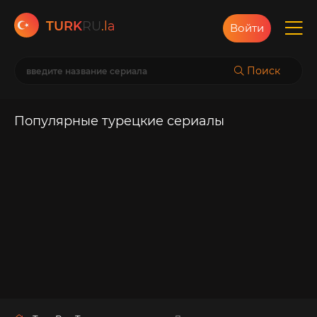
TURK
RU
.la
Войти
Поиск
Популярные турецкие сериалы