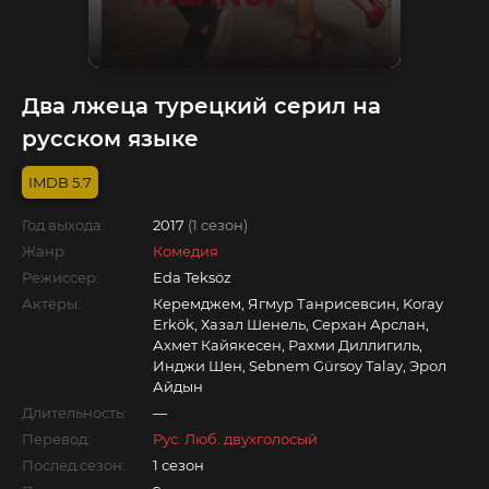
Два лжеца турецкий серил на
русском языке
5.7
Год выхода:
2017
(1 сезон)
Жанр:
Комедия
Режиссер:
Eda Teksöz
Актёры:
Керемджем, Ягмур Танрисевсин, Koray
Erkök, Хазал Шенель, Серхан Арслан,
Ахмет Кайякесен, Рахми Диллигиль,
Инджи Шен, Sebnem Gürsoy Talay, Эрол
Айдын
Длительность:
—
Перевод:
Рус. Люб. двухголосый
Послед.сезон:
1 сезон