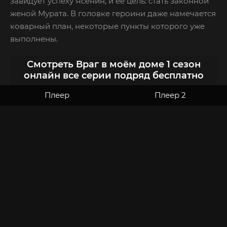
завидует успеху Ясенин, и её цель: стать законной
женой Мурата. В головке героини даже намечается
коварный план, некоторые пункты которого уже
выполнены.
Смотреть Враг в моём доме 1 сезон
онлайн все серии подряд бесплатно
Плеер
Плеер 2