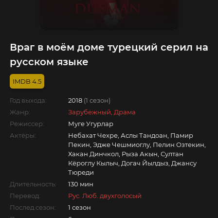
Враг в моём доме турецкий серил на
русском языке
4.5
Год выхода:
2018
(1 сезон)
Жанр:
Зарубежный, Драма
Режиссер:
Муге Угурлар
Актёры:
Небахат Чехре, Аслы Тандоан, Памир
Пекин, Эдже Чешмиоглу, Пелин Озтекин,
Хакан Динчкол, Рыза Акын, Султан
Кёроглу Кылыч, Догач Йылдыз, Джансу
Тюреди
Длительность:
130 мин
Перевод:
Рус. Люб. двухголосый
Послед.сезон:
1 сезон