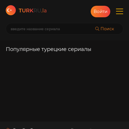
TURK
RU
.la
Войти
Поиск
Популярные турецкие сериалы