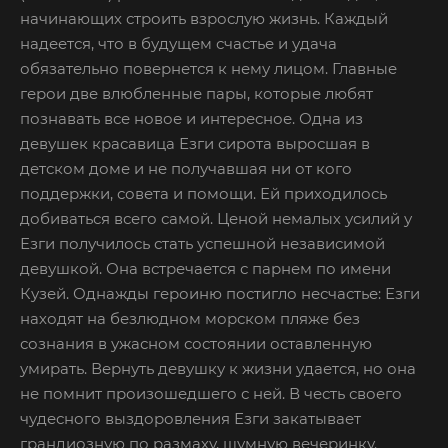
начинающих строить взрослую жизнь. Каждый
надеется, что в будущем счастье и удача
обязательно повернется к нему лицом. Главные
герои две влюбленные пары, которые любят
познавать все новое и интересное. Одна из
девушек красавица Езги сирота выросшая в
детском доме и не получавшая ни от кого
поддержки, совета и помощи. Ей приходилось
добиваться всего самой. Ценой немалых усилий у
Езги получилось стать успешной независимой
девушкой. Она встречается с парнем по имени
Кузей. Однажды героиню постигло несчастье: Езги
находят на безлюдном морском пляже без
сознания в ужасном состоянии оставленную
умирать. Вернуть девушку к жизни удается, но она
не помнит произошедшего с ней. В честь своего
чудесного выздоровления Езги закатывает
грандиозную по размаху, шумную вечеринку.