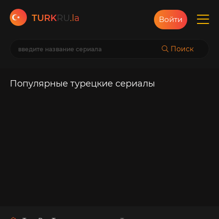
TURK
RU
.la
Войти
Поиск
Популярные турецкие сериалы