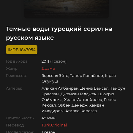
Темные воды турецкий серил на
русском языке
1847054
Год выхода:
2011
(1 сезон)
Жанр:
Драма
Режиссер:
Гюрсель Эйтс, Танер Гюндёнер, Ыраз
Окумуш
Актёры:
Аликан Албайрак, Дениз Байсал, Тайфун
Эраслан, Джейхан Гёлджек, Шюкрю
Озйылдыз, Хилал Алтинбилек, Гюнес
Кексал, Озбен Денедж, Хандан
Йылдирим, Атилла Карагёз
Длительность:
45 мин
Перевод:
Turk.Original
Послед.сезон:
1 сезон