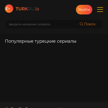
TURK
RU
.la
Войти
Поиск
Популярные турецкие сериалы