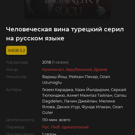
Человеческая вина турецкий серил
на русском языке
5.2
Год выхода:
2018
(1 сезон)
Жанр:
Криминал, Зарубежный, Драма
Режиссер:
Барыш Йош, Рейхан Пекар, Ozan
Uzunoglu
Актёры:
Гизем Караджа, Каан Йылдырым, Серкай
Тютюнджю, Ахмет Мюмтаз Тайлан, Cansu
Dagdelen, Лачин Джейлан, Мелике
Ялова, Дениз Угур, Фунда Ильхан, Ozan
Güler
Длительность:
110 мин. всего
Перевод:
Рус. Люб. одноголосый
Послед.сезон:
1 сезон