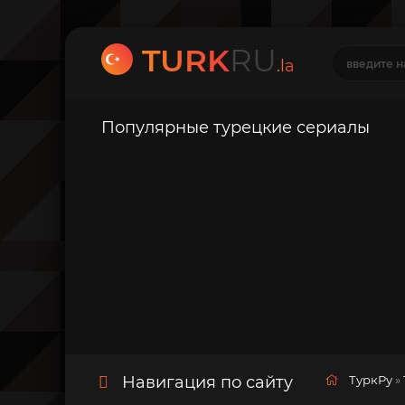
TURK
RU
.la
Популярные турецкие сериалы
Навигация по сайту
ТуркРу
»