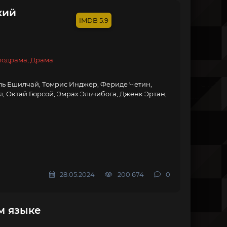
кий
5.9
лодрама, Драма
ь Ешилчай, Томрис Инджер, Фериде Четин,
я, Октай Гюрсой, Эмрах Эльчибога, Дженк Эртан,
28.05.2024
200 674
0
м языке