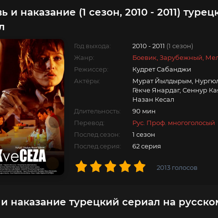
 и наказание (1 сезон, 2010 - 2011) турец
л
Год выхода:
2010 - 2011
(1 сезон)
Жанр:
Боевик, Зарубежный, Ме
Режиссер:
Кудрет Сабанджи
Актёры:
Мурат Йылдырым, Нургюл
Гёкче Янардаг, Сеннур Ка
Назан Кесал
Длительность:
90 мин
Перевод:
Рус. Проф. многоголосый
Послед.сезон:
1 сезон
Послед.серия:
62 серия
2013
голосов
и наказание турецкий сериал на русско