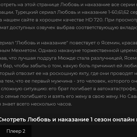
отреть на этой странице Любовь и наказание все серии 
рации. Турецкий сериал Любовь и наказание 1-60,61,62 се
а нашем сайте в хорошем качестве HD 720. При просмот
ат доступных озвучек выбрав соответствующую вкладку
ериал "Любовь и наказание" повествует о Ясемин, красав
ным Мехметом. Однако накануне торжественной церемо
нав, что лучшая подруга Мюжде стала разлучницей, Ясем
бар, чтобы забыть о том, какую боль причинил ей люби
торый отвозит ее на роскошную яхту, где они проводят
 тем, что ее первый мужчина - это человек, которого он
 сложную ситуацию: его брат погибает в автокатастрофе
 о семье погибшего и взять его жену в свою жену. Но С
 знает всего несколько часов.
Смотреть Любовь и наказание 1 сезон онлайн 
Плеер 2