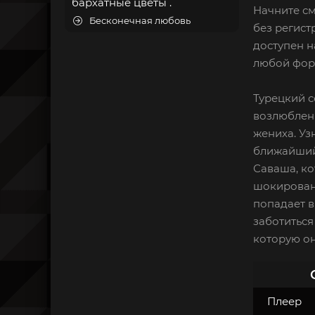
бархатные цветы .
Начните см
Бесконечная любовь
без регист
доступен н
любой форм
Турецкий с
возлюблен
жениха. Уз
ближайший 
Саваша, ко
шокирована
попадает в
заботиться
которую он
Плеер