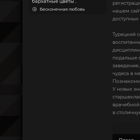
бархатные цветы .
регистраци
Бесконечная любовь
нашем сайт
доступных 
Турецкий с
воспитанни
дисциплино
подальше о
заведение,
чудеса в м
Познакомив
У новых зн
старшеклас
врачебной 
в столичну