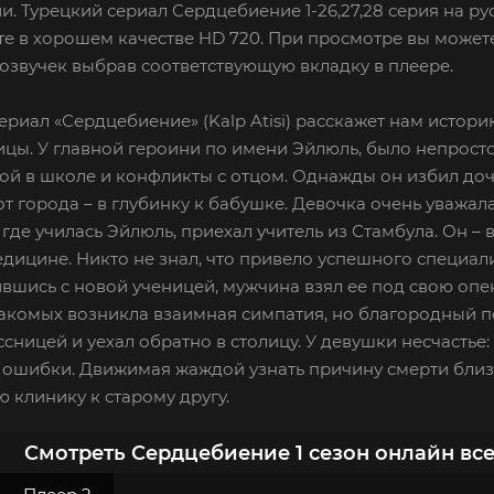
и. Турецкий сериал Сердцебиение 1-26,27,28 серия на ру
е в хорошем качестве HD 720. При просмотре вы можете
озвучек выбрав соответствующую вкладку в плеере.
ериал «Сердцебиение» (Kalp Atisi) расскажет нам исто
цы. У главной героини по имени Эйлюль, было непросто
й в школе и конфликты с отцом. Однажды он избил доч
т города – в глубинку к бабушке. Девочка очень уважал
 где училась Эйлюль, приехал учитель из Стамбула. Он 
едицине. Никто не знал, что привело успешного специа
шись с новой ученицей, мужчина взял ее под свою опек
акомых возникла взаимная симпатия, но благородный п
сницей и уехал обратно в столицу. У девушки несчастье
ошибки. Движимая жаждой узнать причину смерти близко
ю клинику к старому другу.
Смотреть Сердцебиение 1 сезон онлайн вс