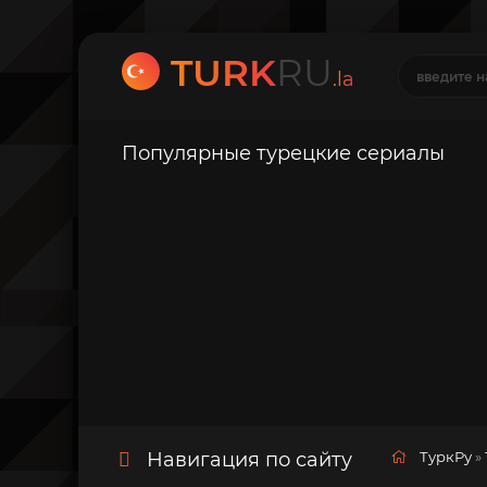
TURK
RU
.la
Популярные турецкие сериалы
Навигация по сайту
ТуркРу
»