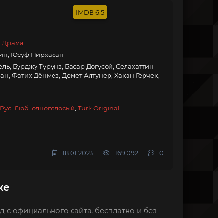
6.5
, Драма
кин, Юсуф Пирхасан
ль, Бурджу Турунз, Басар Догусой, Селахаттин
н, Фатих Дёнмез, Демет Алтунер, Хакан Герчек,
Рус. Люб. одноголосый
,
Turk.Original
18.01.2023
169 092
0
ке
 с официального сайта, бесплатно и без