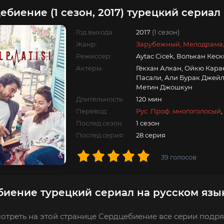
ебиение (1 сезон, 2017) турецкий сериал
Год выхода:
2017
(1 сезон)
Жанр:
Зарубежный, Мелодрама
Режиссер:
Aytac Cicek, Волькан Кес
Актёры:
Гёкхан Алкан, Ойкю Карае
Пасали, Али Бурак Джейла
Метин Джошкун
Длительность:
120 мин
Перевод:
Рус. Проф. многоголосый
,
Послед.сезон:
1 сезон
Послед.серия:
28 серия
39
голосов
иение турецкий сериал на русском язы
отреть на этой странице Сердцебиение все серии подряд