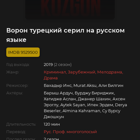
Ворон турецкий серил на русском
языке
9529500
Год выхода:
2019
(2 сезон)
Жанр:
Криминал, Зарубежный, Мелодрама,
Драма
Режиссер:
Бахадыр Инс, Murat Aksu, Али Билгин
Актёры:
Барыш Ардуч, Бурджу Бириджик,
Хатидже Аслан, Джанер Шахин, Ахсен
Эроглу, Aytek Sayan, Ипек Эрдем, Derya
Beserler, Almina Kahraman, Су Бурсу
Джошкун
Длительность:
120 мин
Перевод:
Рус. Проф. многоголосый
Послед.сезон:
2 сезон