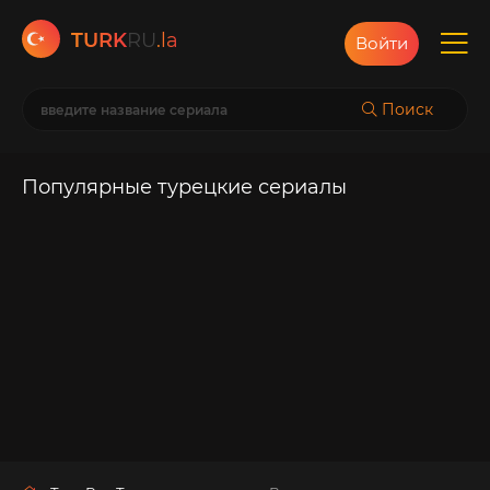
TURK
RU
.la
Войти
Поиск
Популярные турецкие сериалы