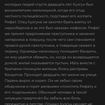
молодых людей спустя двадцать лет. Кузгун был
восьмилетним мальчишкой, когда его отца,
честного полицейского, подставил его коллега
Рифат. Отец Кузгуна не захотел брать взятку от
наркобарона и за это был наказан мафиози. Рифат
же принял предложение преступника и заманил
напарника в ловушку, после чего сам становится
правой рукой преступника, а товарища сажают в
тюрьму. Однажды мальчишку похищают бандиты,
но ему удаётся сбежать, но, когда он возвращается
домой, жильё оказывается пустым. Мать вместе с
братьями покинули жилище, боясь расправы
бандитов. Проходит двадцать лет жизни на улице.
Парень вырос и окреп. Он не забыл своих
обидчиков и горит желанием отомстить Рифату и
его подельникам. Обычный человек в такой
ситуации предпочёл бы забыть всю боль,
пережитую в детстве. Однако Кузгун решает не