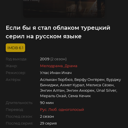
Если бы я стал облаком турецкий
серил на русском языке
6.1
Год выхода:
2009
(2 сезон)
Жанр:
Мелодрама, Драма
Режиссер:
Улас Инан Инач
Актёры:
Аслыхан Гюрбюз, Берфу Онгёрен, Бурджу
Биниджи, Ахмет Курал, Мелиса Сёзен,
Энгин Алтан, Энгин Акюрек, Ünal Silver,
Мераль Окай, Сема Кечик
Длительность:
90 мин
Перевод:
Рус. Люб. одноголосый
Послед.сезон:
2 сезон
Послед.серия:
29 серия