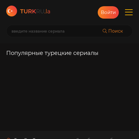
TURK
RU
.la
Войти
Поиск
Популярные турецкие сериалы