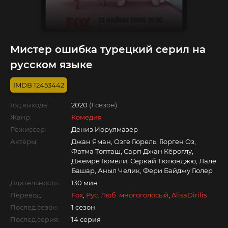
Мистер ошибка турецкий серил на
русском языке
12453442
Год выхода:
2020
(1 сезон)
Жанр:
Комедия
Режиссер:
Дениз Иорулмазер
Актёры:
Джан Яман, Озге Гюрель, Гюрген Оз,
Фатма Топташ, Сарп Джан Кёроглу,
Джемре Гюмели, Серкай Тютюнджю, Лале
Башар, Аныл Челик, Фери Байджу Гюлер
Длительность:
130 мин
Перевод:
Fox
,
Рус. Люб. многоголосый
,
AlisaDirilis
Послед.сезон:
1 сезон
Послед.серия:
14 серия