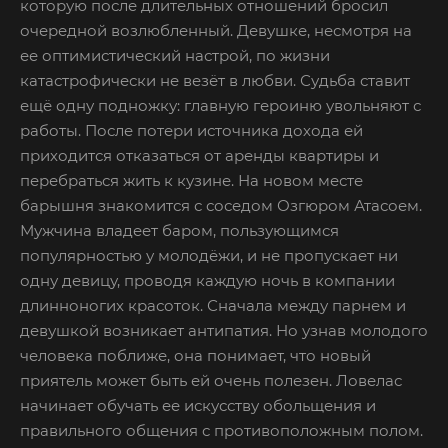
которую после длительных отношений бросил
очередной возлюбленный. Девушке, несмотря на
ее оптимистический настрой, по жизни
катастрофически не везёт в любви. Судьба ставит
ещё одну подножку: главную героиню увольняют с
работы. После потери источника дохода ей
приходится отказаться от аренды квартиры и
перебраться жить к кузине. На новом месте
барышня знакомится с соседом Озгюром Атасоем.
Мужчина владеет баром, пользующимся
популярностью у молодёжи, и не пропускает ни
одну девицу, проводя каждую ночь в компании
длинноногих красоток. Сначала между парнем и
девушкой возникает антипатия. Но узнав молодого
человека поближе, она понимает, что новый
приятель может быть ей очень полезен. Ловелас
начинает обучать ее искусству обольщения и
правильного общения с противоположным полом.