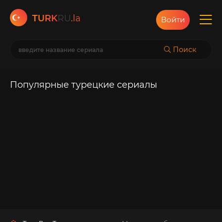
TURK
RU
.la
Войти
Поиск
Популярные турецкие сериалы